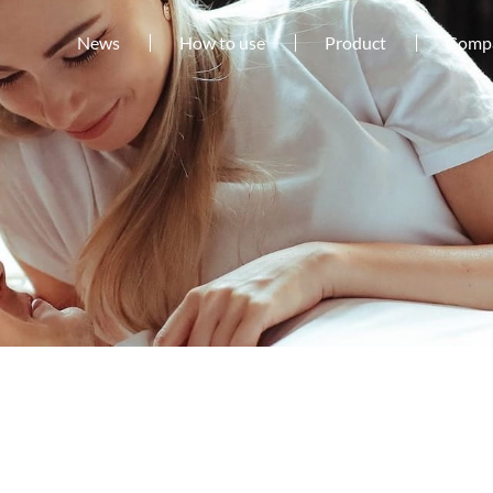
News
How to use
Product
Comp