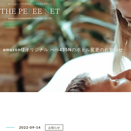
内
容
を
ス
キ
ッ
プ
amazon様オリジナル ぺぺ435Nのボトル変更のお知らせ
2022-09-14
お知らせ