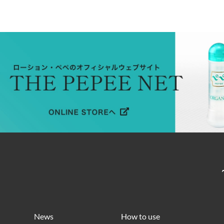
News
How to use