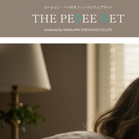
コ
ン
テ
ン
ツ
へ
ス
キ
ッ
プ