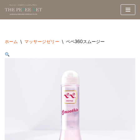
コ
ン
テ
ン
ホーム
\
マッサージゼリー
\
ペペ360スムージー
ツ
へ
ス
キ
ッ
プ