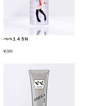
ぺぺ１４５N
¥
1,100