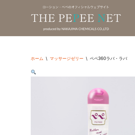
コ
ン
テ
ン
ツ
へ
ホーム
\
マッサージゼリー
\
ペペ360ラバ・ラバ
ス
キ
ッ
プ