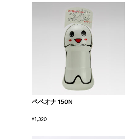
ペペオナ 150N
¥
1,320